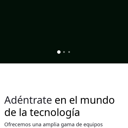
Adéntrate
en el mundo
de la tecnología
Ofrecemos una amplia gama de equipos